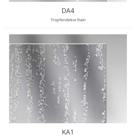
DA4
Tropfendekor Rain
KA1