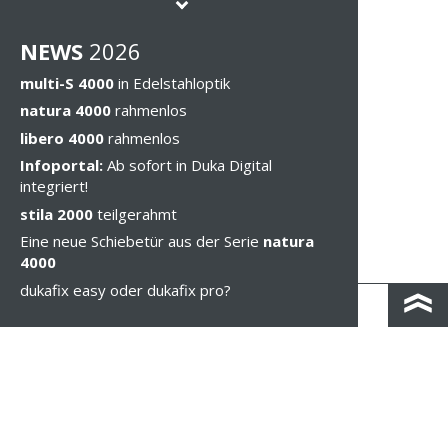
NEWS
202
6
multi-S 4000
in Edelstahloptik
natura 4000
rahmenlos
libero 4000
rahmenlos
Infoportal:
Ab sofort in Duka Digital
integriert!
stila 2000
teilgerahmt
Eine neue Schiebetür aus der Serie
natura
4000
dukafix easy oder dukafix pro?
KONTAKT & ANFAHRT
IMPRESSUM & PRIVACY
RECHTLICHE HINWEISE