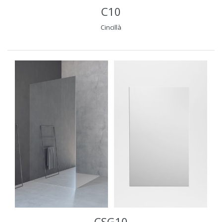
C10
Cincillà
CSG10