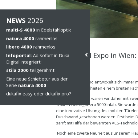
NEWS
202
6
multi-S 4000
in Edelstahloptik
natura 4000
rahmenlos
libero 4000
rahmenlos
Frauenthal Expo in Wien:
Infoportal:
Ab sofort in Duka
Digital integriert!
Klassiker
stila 2000
teilgerahmt
Do, 30 Jan 2020
Eine neue Schiebetür aus der
Die Frauenthal Expo entwickelt sich imme
Serie
natura 4000
nutzt, um ihre Neuheiten einem breiten Fac
dukafix easy oder dukafix pro?
Vom 15.-17. Januar waren wir daher mit zwe
Walk-In Lösung libero 5000 Inlab. Sie wurde
eine innovative Lösung des mobilen Türelem
Duschwand geschoben werden. Erst beim D
sanft mit Hilfe der bewährten ACS-Technolo
Noch eine zweite Neuheit aus unserem Haus