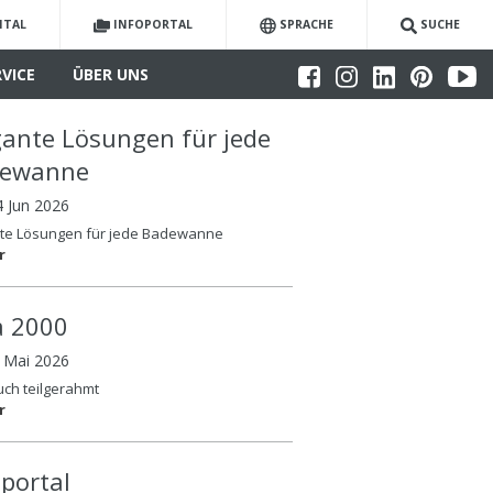
ITAL
INFOPORTAL
SPRACHE
SUCHE
RVICE
ÜBER UNS
gante Lösungen für jede
dewanne
4 Jun 2026
nte Lösungen für jede Badewanne
r
la 2000
6 Mai 2026
auch teilgerahmt
r
oportal