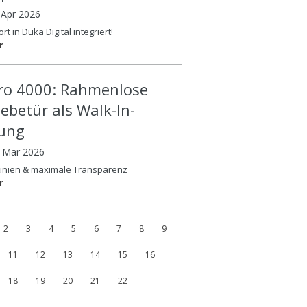
 Apr 2026
rt in Duka Digital integriert!
r
ero 4000: Rahmenlose
iebetür als Walk-In-
ung
8 Mär 2026
Linien & maximale Transparenz
r
2
3
4
5
6
7
8
9
11
12
13
14
15
16
18
19
20
21
22