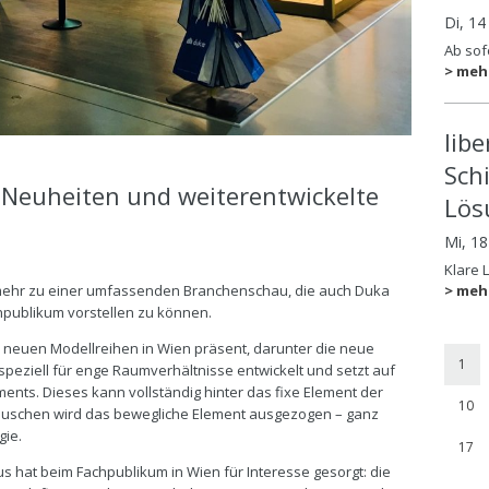
Di, 14
Ab sofo
> meh
lib
Sch
 Neuheiten und weiterentwickelte
Lös
Mi, 1
Klare 
> meh
r mehr zu einer umfassenden Branchenschau, die auch Duka
hpublikum vorstellen zu können.
i neuen Modellreihen in Wien präsent, darunter die neue
1
 speziell für enge Raumverhältnisse entwickelt und setzt auf
ents. Dieses kann vollständig hinter das fixe Element der
10
uschen wird das bewegliche Element ausgezogen – ganz
gie.
17
 hat beim Fachpublikum in Wien für Interesse gesorgt: die