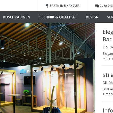
PARTNER & HÄNDLER
DUKA DIG
DUSCHKABINEN
TECHNIK & QUALITÄT
DESIGN
SE
Ele
Ba
Do, 0
Elega
> meh
sti
Mi, 0
Jetzt 
> meh
Inf