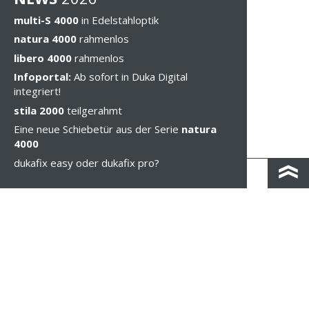
multi-S 4000
in Edelstahloptik
natura 4000
rahmenlos
libero 4000
rahmenlos
Infoportal:
Ab sofort in Duka Digital
integriert!
stila 2000
teilgerahmt
Eine neue Schiebetür aus der Serie
natura
4000
dukafix easy oder dukafix pro?
KONTAKT & ANFAHRT
IMPRESSUM & PRIVACY
RECHTLICHE HINWEISE
WHISTLEBLOWING
COOKIE-EINSTELLUNGEN