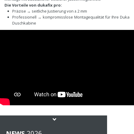
Die Vorteile von dukafix pro:
Präzise → seitliche Justierung von ± 2 mm
Professionell → kompromisslose Montagequalität für Ihre Duka
Duschkabine
NEWS
202
6