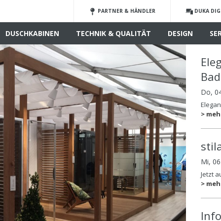
PARTNER & HÄNDLER
DUKA DIG
DUSCHKABINEN
TECHNIK & QUALITÄT
DESIGN
SE
Ele
Ba
Do, 0
Elega
> meh
sti
Mi, 0
Jetzt 
> meh
Inf