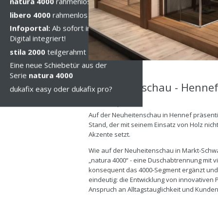
natura 4000
rahmenlos
libero 4000
rahmenlos
Infoportal:
Ab sofort in Duka
Digital integriert!
stila 2000
teilgerahmt
Eine neue Schiebetür aus der
Serie
natura 4000
Neuheitenschau - Henne
dukafix easy oder dukafix pro?
Mo, 03 Apr 2017
Auf der Neuheitenschau in Hennef präsentie
Stand, der mit seinem Einsatz von Holz nich
Akzente setzt.
Wie auf der Neuheitenschau in Markt-Schw
„natura 4000“ - eine Duschabtrennung mit v
konsequent das 4000-Segment ergänzt und b
eindeutig: die Entwicklung von innovativen 
Anspruch an Alltagstauglichkeit und Kunde