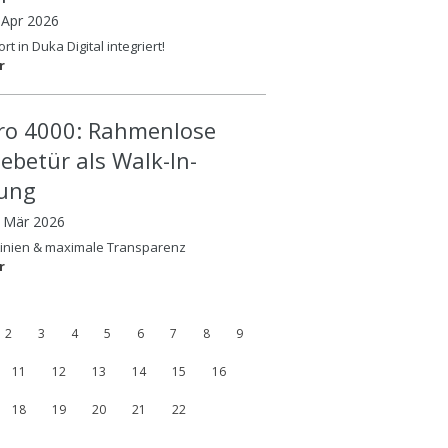
 Apr 2026
rt in Duka Digital integriert!
r
ero 4000: Rahmenlose
iebetür als Walk-In-
ung
8 Mär 2026
Linien & maximale Transparenz
r
2
3
4
5
6
7
8
9
11
12
13
14
15
16
18
19
20
21
22