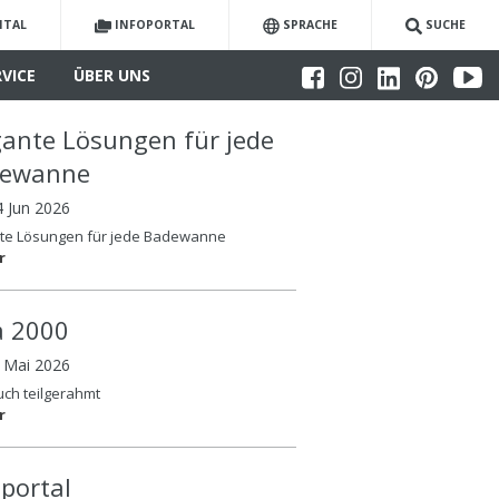
ITAL
INFOPORTAL
SPRACHE
SUCHE
RVICE
ÜBER UNS
gante Lösungen für jede
dewanne
4 Jun 2026
nte Lösungen für jede Badewanne
r
la 2000
6 Mai 2026
auch teilgerahmt
r
oportal