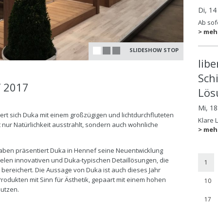
Di, 14
Ab sofo
> meh
SLIDESHOW STOP
lib
Sch
f 2017
Lös
Mi, 1
rt sich Duka mit einem großzügigen und lichtdurchfluteten
Klare 
t nur Natürlichkeit ausstrahlt, sondern auch wohnliche
> meh
aben präsentiert Duka in Hennef seine Neuentwicklung
ielen innovativen und Duka-typischen Detaillösungen, die
1
ereichert. Die Aussage von Duka ist auch dieses Jahr
Produkten mit Sinn für Ästhetik, gepaart mit einem hohen
10
nutzen.
17