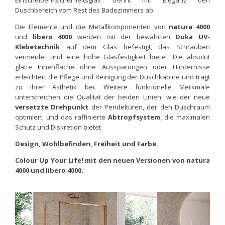
Einscheiben-Sicherheitsglas trennt mit Eleganz den
Duschbereich vom Rest des Badezimmers ab.
Die Elemente und die Metallkomponenten von
natura 4000
und
libero 4000
werden mit der bewährten
Duka UV-
Klebetechnik
auf dem Glas befestigt, das Schrauben
vermeidet und eine hohe Glasfestigkeit bietet. Die absolut
glatte Innenfläche ohne Aussparungen oder Hindernisse
erleichtert die Pflege und Reinigung der Duschkabine und trägt
zu ihrer Ästhetik bei. Weitere funktionelle Merkmale
unterstreichen die Qualität der beiden Linien, wie der neue
versetzte Drehpunkt
der Pendeltüren, der den Duschraum
optimiert, und das raffinierte
Abtropfsystem
, die maximalen
Schutz und Diskretion bietet
Design, Wohlbefinden, Freiheit und Farbe.
Colour Up Your Life! mit den neuen Versionen von natura
4000 und libero 4000.