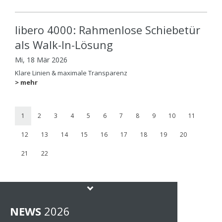
libero 4000: Rahmenlose Schiebetür
als Walk-In-Lösung
Mi, 18 Mär 2026
Klare Linien & maximale Transparenz
> mehr
1
2
3
4
5
6
7
8
9
10
11
12
13
14
15
16
17
18
19
20
21
22
NEWS
202
6