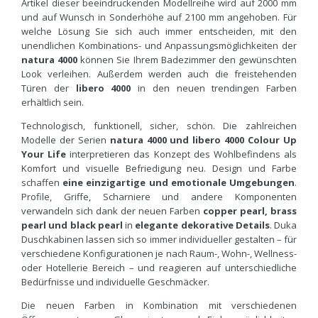
Artikel dieser beeindruckenden Modellreihe wird auf 2000 mm
und auf Wunsch in Sonderhöhe auf 2100 mm angehoben. Für
welche Lösung Sie sich auch immer entscheiden, mit den
unendlichen Kombinations- und Anpassungsmöglichkeiten der
natura 4000
können Sie Ihrem Badezimmer den gewünschten
Look verleihen. Außerdem werden auch die freistehenden
Türen der
libero 4000
in den neuen trendingen Farben
erhältlich sein.
Technologisch, funktionell, sicher, schön. Die zahlreichen
Modelle der Serien
natura 4000 und libero 4000 Colour Up
Your Life
interpretieren das Konzept des Wohlbefindens als
Komfort und visuelle Befriedigung neu. Design und Farbe
schaffen
eine einzigartige und emotionale Umgebungen
.
Profile, Griffe, Scharniere und andere Komponenten
verwandeln sich dank der neuen Farben
copper pearl, brass
pearl und black pearl
in
elegante dekorative Details
. Duka
Duschkabinen lassen sich so immer individueller gestalten – für
verschiedene Konfigurationen je nach Raum-, Wohn-, Wellness-
oder Hotellerie Bereich – und reagieren auf unterschiedliche
Bedürfnisse und individuelle Geschmäcker.
Die neuen Farben in Kombination mit verschiedenen