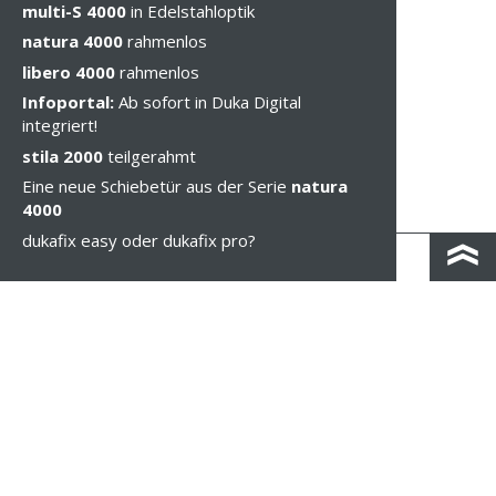
multi-S 4000
in Edelstahloptik
natura 4000
rahmenlos
libero 4000
rahmenlos
Infoportal:
Ab sofort in Duka Digital
integriert!
stila 2000
teilgerahmt
Eine neue Schiebetür aus der Serie
natura
4000
dukafix easy oder dukafix pro?
KONTAKT & ANFAHRT
IMPRESSUM & PRIVACY
RECHTLICHE HINWEISE
WHISTLEBLOWING
COOKIE-EINSTELLUNGEN