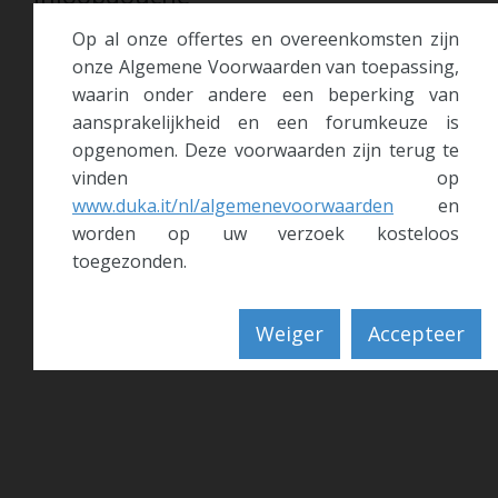
Do, 12 Jun 2025
Op al onze offertes en overeenkomsten zijn
> meer
onze Algemene Voorwaarden van toepassing,
waarin onder andere een beperking van
aansprakelijkheid en een forumkeuze is
Nieuw bij Duka! Brons glas voor de
opgenomen. Deze voorwaarden zijn terug te
natura 4000
vinden op
Mi, 28 Mai 2025
www.duka.it/nl/algemenevoorwaarden
en
> meer
worden op uw verzoek kosteloos
toegezonden.
1
2
3
4
Weiger
Accepteer