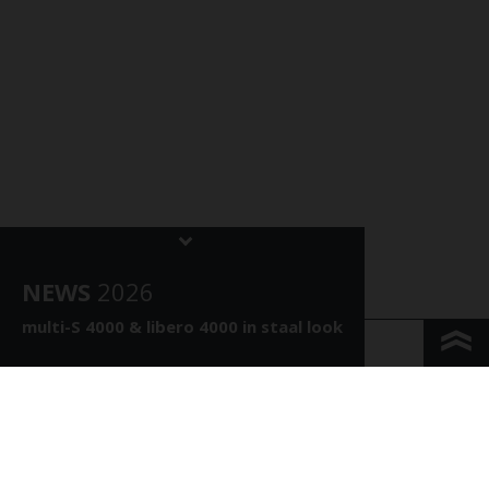
NEWS
202
6
multi-S 4000 &
libero 4000 in staal look
KONTAKT & ANFAHRT
IMPRESSUM & PRIVACY
JURIDISCHE INFORMATIE