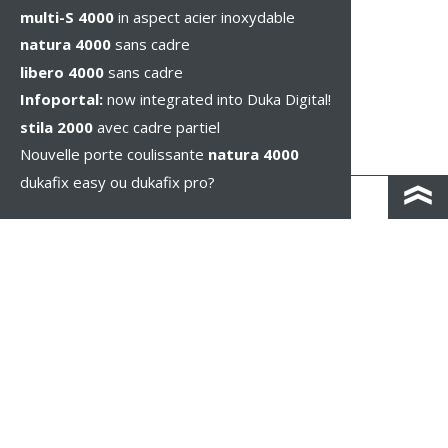
multi-S 4000
in aspect acier inoxydable
natura 4000
sans cadre
libero 4000
sans cadre
Infoportal:
now integrated into Duka Digital!
stila 2000
avec cadre partiel
Nouvelle porte coulissante
natura 4000
dukafix easy ou dukafix pro?
CONTACT / IND. ROUTIÈRES
IMPRESSUM / PRIVACY
MENTIONS LÉGALES
WHISTLEBLOWING
PARAMÈTRES DES COOKIES