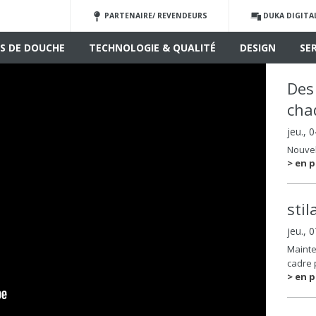
PARTENAIRE/ REVENDEURS
DUKA DIGITA
S DE DOUCHE
TECHNOLOGIE & QUALITÉ
DESIGN
SE
Des
cha
jeu., 
Nouvel
> en p
sti
jeu., 
Mainte
cadre 
> en p