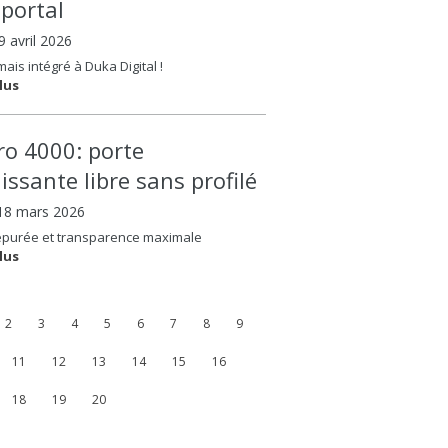
oportal
09 avril 2026
ais intégré à Duka Digital !
lus
ero 4000: porte
issante libre sans profilé
 18 mars 2026
épurée et transparence maximale
lus
2
3
4
5
6
7
8
9
11
12
13
14
15
16
18
19
20