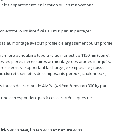
ur les appartements en location ou les rénovations
doivent toujours être fixés au mur par un perçage/
t pas au montage avec un profilé d‘élargissement ou un profilé
harnière pendulaire tubulaire au mur est de 1150mm (verre).
outes les pièces nécessaires au montage des articles marqués.
res, sèches , supportant la charge , exemptes de graisse ,
éparation et exemptes de composants poreux , sablonneux ,
s forces de traction de 4 MPa (4 N/mm²) environ 300 kg par
qui ne correspondent pas à ces caractéristiques ne
lti-S 4000 new, libero 4000 et natura 4000
: