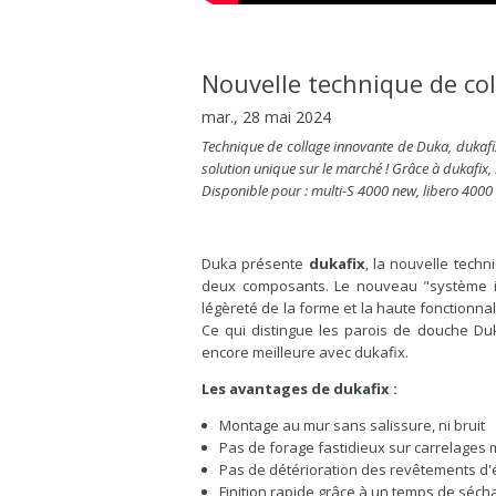
Nouvelle technique de col
mar., 28 mai 2024
Technique de collage innovante de Duka, dukafix
solution unique sur le marché ! Grâce à dukafix, 
Disponible pour : multi-S 4000 new, libero 4000
Duka présente
dukafix
, la nouvelle tech
deux composants. Le nouveau "système inv
légèreté de la forme et la haute fonctionnal
Ce qui distingue les parois de douche Duka
encore meilleure avec dukafix.
Les avantages de dukafix :
Montage au mur sans salissure, ni bruit
Pas de forage fastidieux sur carrelages 
Pas de détérioration des revêtements d'
Finition rapide grâce à un temps de séch