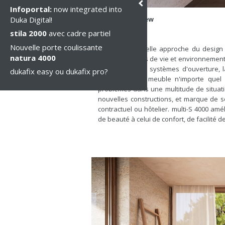
Infoportal:
now integrated into
Duka Digital!
multi-S 4000 new
stila 2000
avec cadre partiel
Nouvelle porte coulissante
Avec une nouvelle approche du design e
natura 4000
différents styles de vie et environnemen
et de différents systèmes d'ouverture, 
dukafix easy ou dukafix pro?
situations. Elle meuble n'importe qu
problèmes dans une multitude de situati
nouvelles constructions, et marque de so
contractuel ou hôtelier. multi-S 4000 am
de beauté à celui de confort, de facilité 