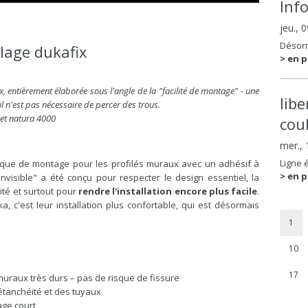
Inf
jeu., 
Désorm
lage dukafix
> en p
, entièrement élaborée sous l'angle de la "facilité de montage" - une
lib
il n'est pas nécessaire de percer des trous.
 et natura 4000
coul
mer.,
Ligne 
nique de montage pour les profilés muraux avec un adhésif à
> en p
isible" a été conçu pour respecter le design essentiel, la
ité et surtout pour
rendre l'installation encore plus facile
.
, c'est leur installation plus confortable, qui est désormais
1
10
17
muraux très durs – pas de risque de fissure
étanchéité et des tuyaux
age court