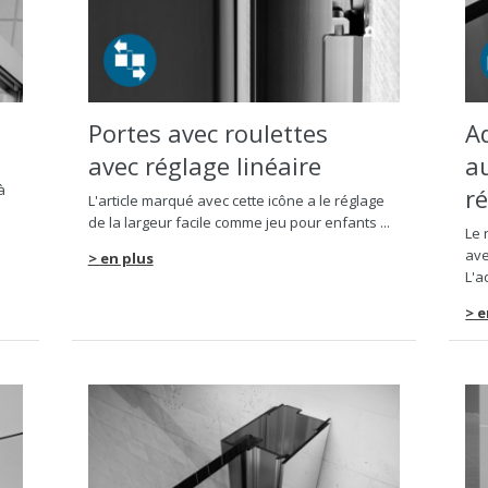
Portes avec roulettes
A
avec réglage linéaire
au
à
r
L'article marqué avec cette icône a le réglage
de la largeur facile comme jeu pour enfants ...
Le 
ave
> en plus
L'a
> e