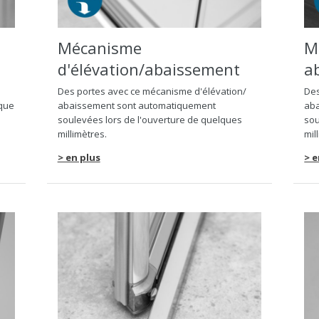
Mécanisme
M
d'élévation/abaissement
a
Des portes avec ce mécanisme d'élévation/
Des
 que
abaissement sont automatiquement
ab
soulevées lors de l'ouverture de quelques
sou
millimètres.
mil
> en plus
> e