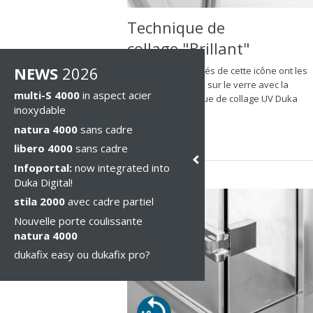
Technique de
collage "Brillant"
NEWS
2026
Les articles marqués de cette icône ont les
charnières collées sur le verre avec la
multi-S 4000
in aspect acier
nouvelle «technique de collage UV Duka
inoxydable
brillant» ...
natura 4000
sans cadre
> en plus
libero 4000
sans cadre
Infoportal:
now integrated into
Duka Digital!
stila 2000
avec cadre partiel
Nouvelle porte coulissante
natura 4000
dukafix easy ou dukafix pro?