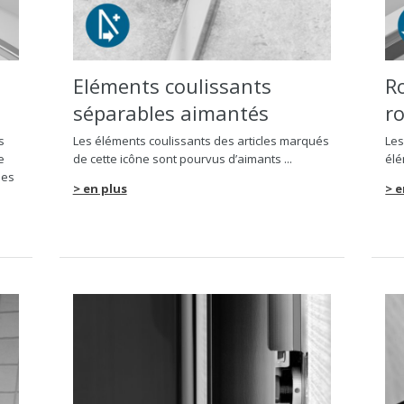
Eléments coulissants
R
séparables aimantés
r
s
Les éléments coulissants des articles marqués
Les
e
de cette icône sont pourvus d’aimants ...
élé
les
> en plus
> e