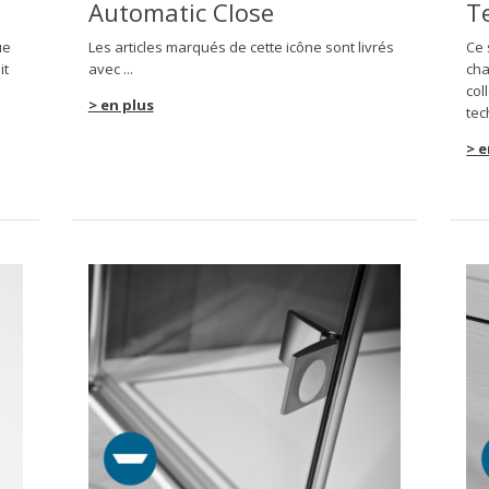
Automatic Close
T
ue
Les articles marqués de cette icône sont livrés
Ce 
it
avec ...
cha
col
> en plus
tec
> e