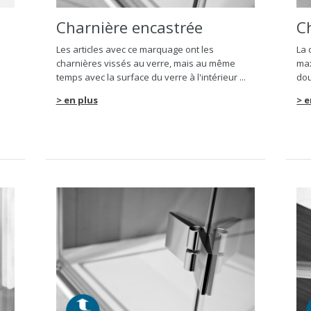
Charnière encastrée
C
Les articles avec ce marquage ont les
La 
charnières vissés au verre, mais au même
max
temps avec la surface du verre à l'intérieur ...
dou
> en plus
> e