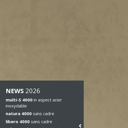
NEWS
2026
multi-S 4000
in aspect acier
inoxydable
natura 4000
sans cadre
libero 4000
sans cadre