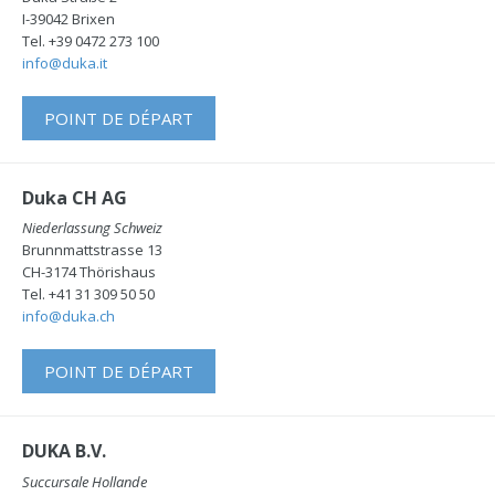
I-39042 Brixen
Tel. +39 0472 273 100
info@duka.it
POINT DE DÉPART
Duka CH AG
Niederlassung Schweiz
Brunnmattstrasse 13
CH-3174 Thörishaus
Tel. +41 31 309 50 50
info@duka.ch
POINT DE DÉPART
DUKA B.V.
Succursale Hollande