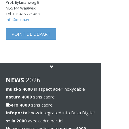
Prof. Eykmanweg 6
NL-5144 Waalwijk
Tel. +31 416 725 458
info@duka.eu
POINT DE DÉPART
NEWS
2026
multi-S 4000
in aspect acier inoxydable
natura 4000
sans cadre
libero 4000
sans cadre
Infoportal:
now integrated into Duka Digital!
stila 2000
avec cadre partiel
Nouvelle porte coulissante
natura 4000