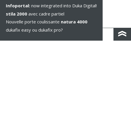
Infoportal:
now integrated into Duka Digital!
stila 2000
avec cadre partiel
Nouvelle porte coulissante
natura 4000
dukafix easy ou dukafix pro?
CONTACT / IND. ROUTIÈRES
IMPRESSUM / PRIVACY
MENTIONS LÉGALES
WHISTLEBLOWING
PARAMÈTRES DES COOKIES
COPYRIGHT © 2026 Duka AG - IT 01583690217 - TOUS DROITS RÉSERVÉS