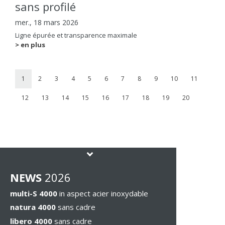
sans profilé
mer., 18 mars 2026
Ligne épurée et transparence maximale
> en plus
1
2
3
4
5
6
7
8
9
10
11
12
13
14
15
16
17
18
19
20
NEWS
2026
multi-S 4000
in aspect acier inoxydable
natura 4000
sans cadre
libero 4000
sans cadre