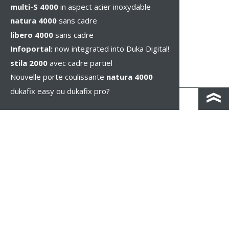
multi-S 4000
in aspect acier inoxydable
natura 4000
sans cadre
libero 4000
sans cadre
Infoportal:
now integrated into Duka Digital!
stila 2000
avec cadre partiel
Nouvelle porte coulissante
natura 4000
dukafix easy ou dukafix pro?
CONTACT / IND. ROUTIÈRES
IMPRESSUM / PRIVACY
MENTIONS LÉGALES
WHISTLEBLOWING
PARAMÈTRES DES COOKIES