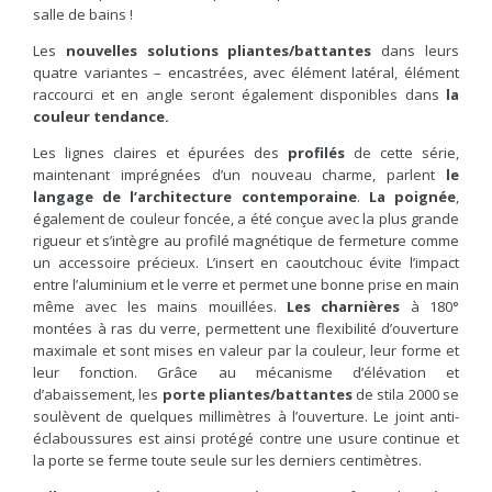
salle de bains !
Les
nouvelles solutions pliantes/battantes
dans leurs
quatre variantes – encastrées, avec élément latéral, élément
raccourci et en angle seront également disponibles dans
la
couleur tendance.
Les lignes claires et épurées des
profilés
de cette série,
maintenant imprégnées d’un nouveau charme, parlent
le
langage de l’architecture contemporaine
.
La poignée
,
également de couleur foncée, a été conçue avec la plus grande
rigueur et s’intègre au profilé magnétique de fermeture comme
un accessoire précieux. L’insert en caoutchouc évite l’impact
entre l’aluminium et le verre et permet une bonne prise en main
même avec les mains mouillées.
Les charnières
à 180°
montées à ras du verre, permettent une flexibilité d’ouverture
maximale et sont mises en valeur par la couleur, leur forme et
leur fonction. Grâce au mécanisme d’élévation et
d’abaissement, les
porte pliantes/battantes
de stila 2000 se
soulèvent de quelques millimètres à l’ouverture. Le joint anti-
éclaboussures est ainsi protégé contre une usure continue et
la porte se ferme toute seule sur les derniers centimètres.