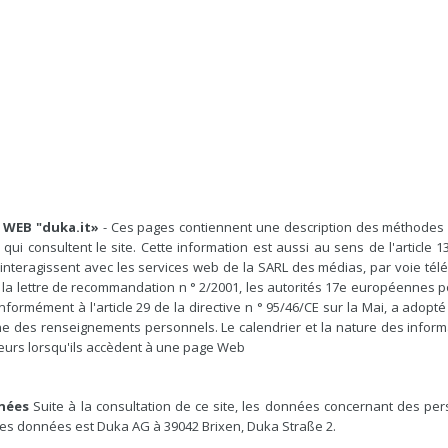
 WEB "duka.it»
- Ces pages contiennent une description des méthodes p
ui consultent le site. Cette information est aussi au sens de l'article 1
 interagissent avec les services web de la SARL des médias, par voie tél
à la lettre de recommandation n ° 2/2001, les autorités 17e européennes
conformément à l'article 29 de la directive n ° 95/46/CE sur la Mai, a adop
e des renseignements personnels. Le calendrier et la nature des informati
ateurs lorsqu'ils accèdent à une page Web
nées
Suite à la consultation de ce site, les données concernant des per
t des données est Duka AG à 39042 Brixen, Duka Straße 2.