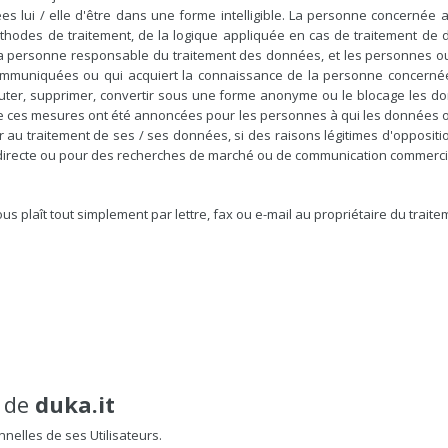
 lui / elle d'être dans une forme intelligible. La personne concernée a
hodes de traitement, de la logique appliquée en cas de traitement de
et la personne responsable du traitement des données, et les personnes 
ommuniquées ou qui acquiert la connaissance de la personne concerné
ajouter, supprimer, convertir sous une forme anonyme ou le blocage les d
que ces mesures ont été annoncées pour les personnes à qui les données o
au traitement de ses / ses données, si des raisons légitimes d'oppositi
te directe ou pour des recherches de marché ou de communication commerci
ous plaît tout simplement par lettre, fax ou e-mail au propriétaire du traite
é de
duka.it
nelles de ses Utilisateurs.