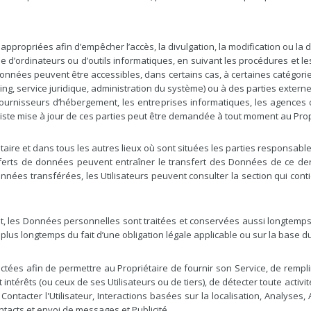
s
appropriées afin d’empêcher l’accès, la divulgation, la modification ou l
de d’ordinateurs ou d’outils informatiques, en suivant les procédures et l
es Données peuvent être accessibles, dans certains cas, à certaines catég
ng, service juridique, administration du système) ou à des parties externe
fournisseurs d’hébergement, les entreprises informatiques, les agences
liste mise à jour de ces parties peut être demandée à tout moment au Prop
aire et dans tous les autres lieux où sont situées les parties responsable
ransferts de données peuvent entraîner le transfert des Données de ce d
onnées transférées, les Utilisateurs peuvent consulter la section qui con
, les Données personnelles sont traitées et conservées aussi longtemps q
plus longtemps du fait d’une obligation légale applicable ou sur la base du
llectées afin de permettre au Propriétaire de fournir son Service, de rem
et intérêts (ou ceux de ses Utilisateurs ou de tiers), de détecter toute activ
Contacter l'Utilisateur, Interactions basées sur la localisation, Analyses
tacts et envoi de messages et Publicité.