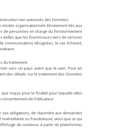
a destruction non autorisés des Données.
es modes organisationnels étroitement liés aux
ories de personnes en charge du fonctionnement
s (telles que les fournisseurs tiers de services
 de communication) désignées, le cas échéant,
riétaire.
s du traitement.
ernier vers un pays autre que le sien. Pour en
tient des détails sur le traitement des Données
ue requis pour la finalité pour laquelle elles
 consentement de l’Utilisateur.
plir ses obligations, de répondre aux demandes
ité malveillante ou frauduleuse, ainsi que ce qui
, Affichage de contenus à partir de plateformes