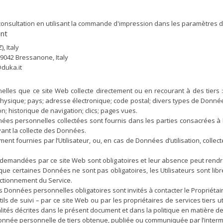
onsultation en utilisant la commande d'impression dans les paramètres d
ent
, Italy
I-39042 Bressanone, Italy
duka.it
lles que ce site Web collecte directement ou en recourant à des tiers 
ysique; pays; adresse électronique; code postal; divers types de Données;
on; historique de navigation; clics; pages vues.
es personnelles collectées sont fournis dans les parties consacrées à l
vant la collecte des Données.
nt fournies par l’Utilisateur, ou, en cas de Données d’utilisation, colle
 demandées par ce site Web sont obligatoires et leur absence peut rendr
que certaines Données ne sont pas obligatoires, les Utilisateurs sont l
nctionnement du Service.
s Données personnelles obligatoires sont invités à contacter le Propriétai
ils de suivi – par ce site Web ou par les propriétaires de services tiers ut
alités décrites dans le présent document et dans la politique en matière d
Donnée personnelle de tiers obtenue, publiée ou communiquée par l’interm