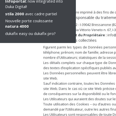
Infoportal:
now integrated into
Duka Digital!
Ce document peut être imprimé à des fins de c
stila 2000
avec cadre partiel
Propriétaire et Responsable du traitem
Nouvelle porte coulissante
duka SpA - Via Duka 2 - I-39042 Bressanone (BZ)
natura 4000
I.F.K. Consulting Srl, Via Vittorio Veneto n. 67, 
dukafix easy ou dukafix pro?
Courriel de contact du Propriétaire :
info@
Types de Données collectées
Figurent parmi les types de Données personne
téléphone; prénom; nom de famille; adresse ph
nombre d'Utilisateurs; statistiques de la sessi
Les détails complets sur chaque type de Donné
des textes d’explication spécifiques publiés a
Les Données personnelles peuvent être libreme
site Web.
Sauf indication contraire, toutes les Données
site Web. Dans le cas où ce site Web précise 
de conséquences sur la disponibilité ou le fo
Les Utilisateurs qui auraient des doutes sur le
Toute utilisation des Cookies – ou d’autres out
demandé par l’Utilisateur, outre les autres fin
Les Utilisateurs sont responsables de toute 