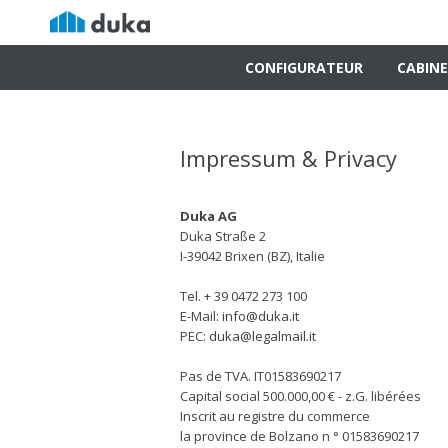
CONFIGURATEUR
CABINE
Impressum & Privacy
Duka AG
Duka Straße 2
I-39042 Brixen (BZ), Italie
Tel. + 39 0472 273 100
E-Mail:
info@duka.it
PEC:
duka@legalmail.it
Pas de TVA. IT01583690217
Capital social 500.000,00 € - z.G. libérées
Inscrit au registre du commerce
la province de Bolzano n ° 01583690217