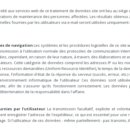
relié aux services web de ce traitement de données site ont lieu au sièg
rations de maintenance des personnes affectées. Les résultats obtenus 
lles fournies par les utilisateurs via e-mail seront utilisées uniquement 
es de navigation
Les systèmes et les procédures logicielles de ce site w
smission à l'utilisation normale des protocoles de communication Internet
liquées, cependant, en raison de leur nature, à travers des élaborations e
tilisateurs. Cette catégorie de données comprend les adresses IP ou les no
 des ressources demandées (Uniform Resource Identifier), le temps de la 
éponse, l'information d'état de la réponse du serveur (succès, erreur, et
'environnement informatique de l'utilisateur Ces données sont utilisé
te, afin de s'assurer qu'ils fonctionnent correctement. Les données p
 détermination de la responsabilité dans l'affaire.
rnies par l'utilisateur
La transmission facultatif, explicite et volon
t enregistrer l'adresse de l'expéditeur, ce qui est essentiel pour une 
. Si l'utilisateur de ces données - même partiellement - pas transmis, 