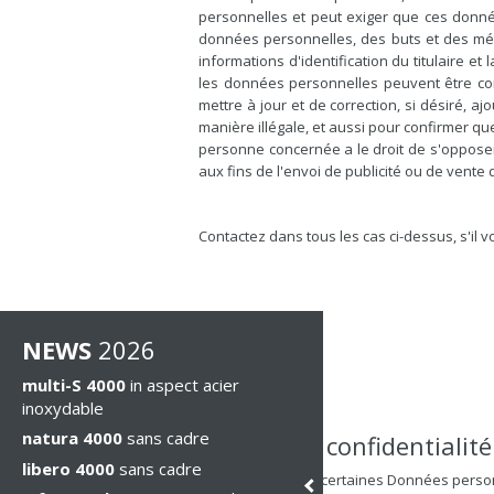
personnelles et peut exiger que ces données
données personnelles, des buts et des mét
informations d'identification du titulaire 
les données personnelles peuvent être c
mettre à jour et de correction, si désiré, 
manière illégale, et aussi pour confirmer 
personne concernée a le droit de s'opposer 
aux fins de l'envoi de publicité ou de ven
Contactez dans tous les cas ci-dessus, s'il v
NEWS
2026
multi-S 4000
in aspect acier
inoxydable
natura 4000
sans cadre
Politique de confidentialit
libero 4000
sans cadre
Ce site Web collecte certaines Données person