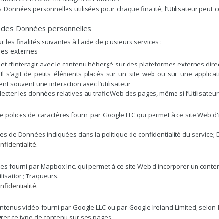
 Données personnelles utilisées pour chaque finalité, l’Utilisateur peut co
nt des Données personnelles
les finalités suivantes à l'aide de plusieurs services :
mes externes
 et d’interagir avec le contenu hébergé sur des plateformes externes dire
l s’agit de petits éléments placés sur un site web ou sur une applicati
nt souvent une interaction avec l’utilisateur.
collecter les données relatives au trafic Web des pages, même si l’Utilisateur 
de polices de caractères fourni par Google LLC qui permet à ce site Web d
es de Données indiquées dans la politique de confidentialité du service; D
nfidentialité
.
tes fourni par Mapbox Inc. qui permet à ce site Web d'incorporer un conte
lisation; Traqueurs.
nfidentialité
.
ntenus vidéo fourni par Google LLC ou par Google Ireland Limited, selon la
rer ce type de contenu sur ses pages.