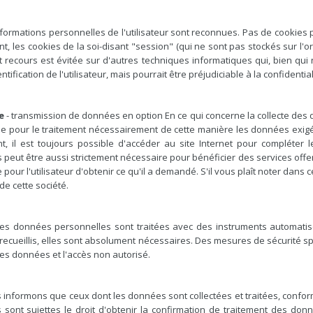
informations personnelles de l'utilisateur sont reconnues. Pas de cookies
nt, les cookies de la soi-disant "session" (qui ne sont pas stockés sur l'or
t recours est évitée sur d'autres techniques informatiques qui, bien qu
tification de l'utilisateur, mais pourrait être préjudiciable à la confidentiali
e
- transmission de données en option En ce qui concerne la collecte des 
ue pour le traitement nécessairement de cette manière les données exigée
t, il est toujours possible d'accéder au site Internet pour compléter 
s peut être aussi strictement nécessaire pour bénéficier des services off
pour l'utilisateur d'obtenir ce qu'il a demandé. S'il vous plaît noter dans c
e cette société.
es données personnelles sont traitées avec des instruments automati
té recueillis, elles sont absolument nécessaires. Des mesures de sécurité sp
e des données et l'accès non autorisé.
 informons que ceux dont les données sont collectées et traitées, confor
es sont sujettes le droit d'obtenir la confirmation de traitement des 