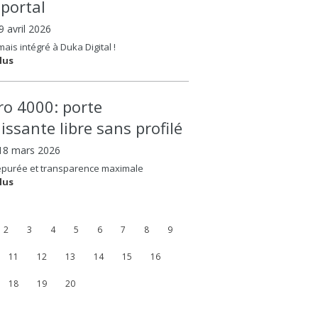
oportal
09 avril 2026
ais intégré à Duka Digital !
lus
ero 4000: porte
issante libre sans profilé
 18 mars 2026
épurée et transparence maximale
lus
2
3
4
5
6
7
8
9
11
12
13
14
15
16
18
19
20