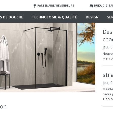
PARTENAIRE/ REVENDEURS
DUKA DIGITA
S DE DOUCHE
TECHNOLOGIE & QUALITÉ
DESIGN
SE
Des
cha
jeu., 
Nouvel
> en p
sti
jeu., 
Mainte
cadre 
> en p
ion