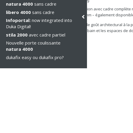
mer., 18 déc. 2019
natura 4000
sans cadre
Une nouvelle version avec cadre complète n
libero 4000
sans cadre
trempé de 6 et 8 mm – également disponibl
Infoportal:
now integrated into
La paroi libre allie le goût architectural à l
Duka Digital!
grandes salles de bain et les espaces de d
stila 2000
avec cadre partiel
baignoire.
Nouvelle porte coulissante
natura 4000
dukafix easy ou dukafix pro?