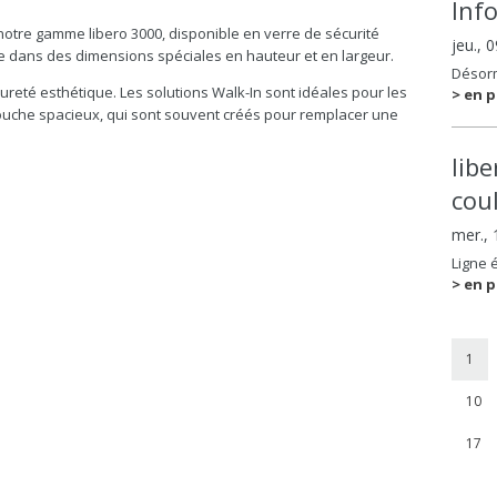
Inf
otre gamme libero 3000, disponible en verre de sécurité
jeu., 
e dans des dimensions spéciales en hauteur et en largeur.
Désorm
a pureté esthétique. Les solutions Walk-In sont idéales pour les
> en p
ouche spacieux, qui sont souvent créés pour remplacer une
lib
coul
mer.,
Ligne 
> en p
1
10
17