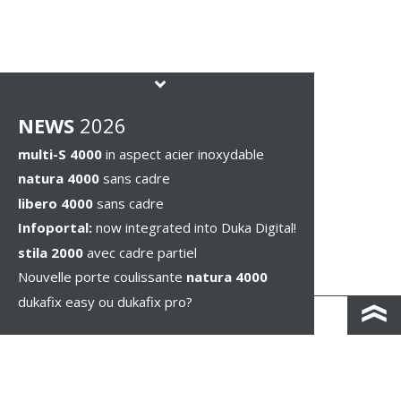
NEWS
2026
multi-S 4000
in aspect acier inoxydable
natura 4000
sans cadre
libero 4000
sans cadre
Infoportal:
now integrated into Duka Digital!
stila 2000
avec cadre partiel
Nouvelle porte coulissante
natura 4000
dukafix easy ou dukafix pro?
CONTACT / IND. ROUTIÈRES
IMPRESSUM / PRIVACY