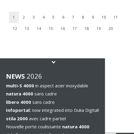
1
2
3
4
5
6
7
8
9
10
11
12
13
14
15
16
17
18
19
20
NEWS
2026
multi-S 4000
in aspect acier inoxydable
natura 4000
sans cadre
libero 4000
sans cadre
Infoportal:
now integrated into Duka Digital!
stila 2000
avec cadre partiel
Nouvelle porte coulissante
natura 4000