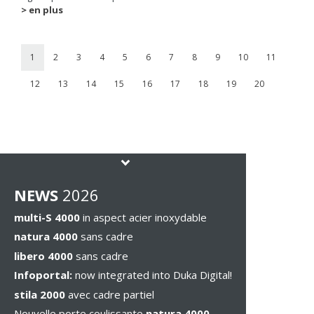
> en plus
1
2
3
4
5
6
7
8
9
10
11
12
13
14
15
16
17
18
19
20
NEWS
2026
multi-S 4000
in aspect acier inoxydable
natura 4000
sans cadre
libero 4000
sans cadre
Infoportal:
now integrated into Duka Digital!
stila 2000
avec cadre partiel
Nouvelle porte coulissante
natura 4000