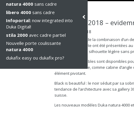
natura 4000
sans cadre
libero 4000
sans cadre
Infoportal:
now integrated into
SWISSBAU 2018 – evidem
Duka Digital!
mar., 23 janv. 2018
stila 2000
avec cadre partiel
natura 4000 : née de la combinaison d’un de
Nouvelle porte coulissante
série la plus récente ont été présentées a
natura 4000
séduisent par une silhouette légère sans pr
dukafix easy ou dukafix pro?
Des solutions flexibles sont disponibles po
l’utilisation en niche, comme cabine d’angle
élément pivotant.
Black is beautiful : le noir séduit par sa so
tendance de l’architecture avec sa gallery 
suisse.
Les nouveaux modèles Duka natura 4000 et g