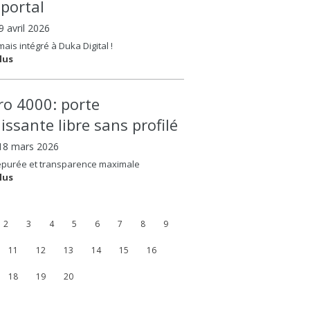
oportal
09 avril 2026
ais intégré à Duka Digital !
lus
ero 4000: porte
issante libre sans profilé
 18 mars 2026
épurée et transparence maximale
lus
2
3
4
5
6
7
8
9
11
12
13
14
15
16
18
19
20