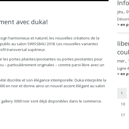
Inf
jeu., 
Désorm
ment avec duka!
> en p
sign harmonieux et naturel, les nouvelles créations de la
lib
u public au salon SWISSBAU 2018. Les nouvelles variantes
ofil transversal supérieur.
coul
ur les portes pliantes/pivotantes ou portes pivotantes pour
mer.,
 ou – particulièrement originales – comme paroi libre avec un
Ligne 
> en p
briété discrète et son élégance intemporelle. Duka interprète la
3000 en noir et donne ainsi un nouvel accent élégant au salon
1
allery 3000 noir sont déjà disponibles dans le commerce.
10
17