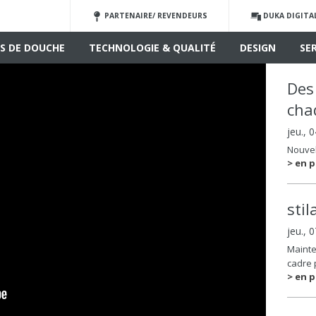
PARTENAIRE/ REVENDEURS
DUKA DIGITA
S DE DOUCHE
TECHNOLOGIE & QUALITÉ
DESIGN
SE
Des
cha
jeu., 
Nouvel
> en p
sti
jeu., 
Mainte
cadre 
> en p