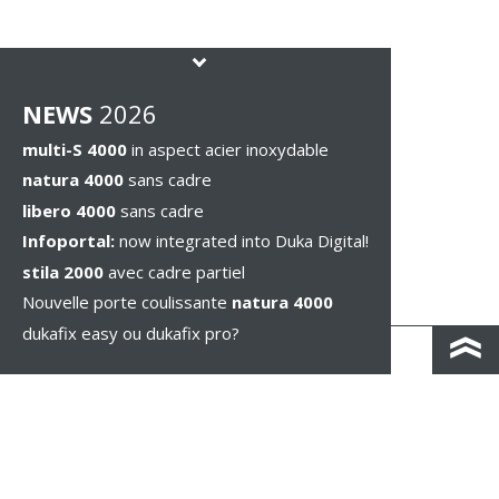
NEWS
2026
multi-S 4000
in aspect acier inoxydable
natura 4000
sans cadre
libero 4000
sans cadre
Infoportal:
now integrated into Duka Digital!
stila 2000
avec cadre partiel
Nouvelle porte coulissante
natura 4000
dukafix easy ou dukafix pro?
CONTACT / IND. ROUTIÈRES
IMPRESSUM / PRIVACY
MENTIONS LÉGALES