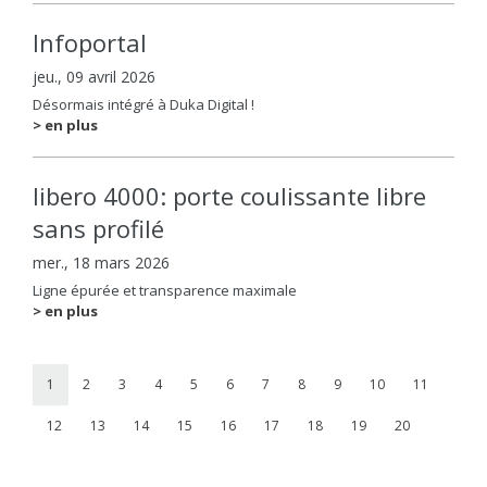
Infoportal
jeu., 09 avril 2026
Désormais intégré à Duka Digital !
> en plus
libero 4000: porte coulissante libre
sans profilé
mer., 18 mars 2026
Ligne épurée et transparence maximale
> en plus
1
2
3
4
5
6
7
8
9
10
11
12
13
14
15
16
17
18
19
20