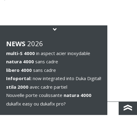
NEWS
2026
multi-S 4000
in aspect acier inoxydable
natura 4000
sans cadre
libero 4000
sans cadre
Infoportal:
now integrated into Duka Digital!
stila 2000
avec cadre partiel
Nouvelle porte coulissante
natura 4000
dukafix easy ou dukafix pro?
CONTACT / IND. ROUTIÈRES
IMPRESSUM / PRIVACY