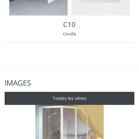
C10
Cincillà
IMAGES
Toutes les séries