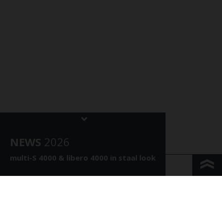
NEWS
202
6
multi-S 4000 &
libero 4000 in staal look
KONTAKT & ANFAHRT
IMPRESSUM & PRIVACY