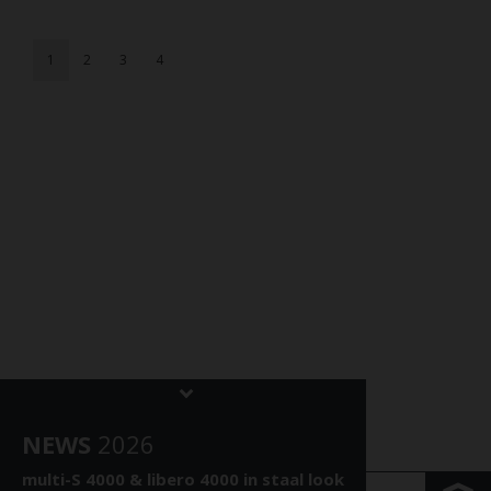
1
2
3
4
NEWS
202
6
multi-S 4000 &
libero 4000 in staal look