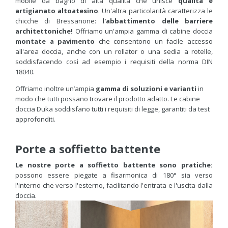
mobile da bagno di alta qualità che unisce
qualità e
artigianato altoatesino
. Un'altra particolarità caratterizza le
chicche di Bressanone:
l'abbattimento delle barriere
architettoniche!
Offriamo un'ampia gamma di cabine doccia
montate a pavimento
che consentono un facile accesso
all'area doccia, anche con un rollator o una sedia a rotelle,
soddisfacendo così ad esempio i requisiti della norma DIN
18040.
Offriamo inoltre un’ampia
gamma di soluzioni e varianti
in
modo che tutti possano trovare il prodotto adatto. Le cabine
doccia Duka soddisfano tutti i requisiti di legge, garantiti da test
approfonditi.
Porte a soffietto battente
Le nostre porte a soffietto battente sono pratiche:
possono essere piegate a fisarmonica di 180° sia verso
l'interno che verso l'esterno, facilitando l'entrata e l'uscita dalla
doccia.