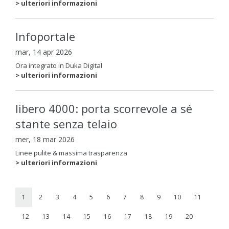
> ulteriori informazioni
Infoportale
mar, 14 apr 2026
Ora integrato in Duka Digital
> ulteriori informazioni
libero 4000: porta scorrevole a sé
stante senza telaio
mer, 18 mar 2026
Linee pulite & massima trasparenza
> ulteriori informazioni
1
2
3
4
5
6
7
8
9
10
11
12
13
14
15
16
17
18
19
20