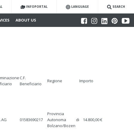
AL
INFOPORTAL
LANGUAGE
SEARCH
VICES
ABOUT US
minazione
C.F.
Regione
Importo
iciario
Beneficiario
Provincia
 AG
01583690217
Autonoma di
14.800,00 €
Bolzano/Bozen