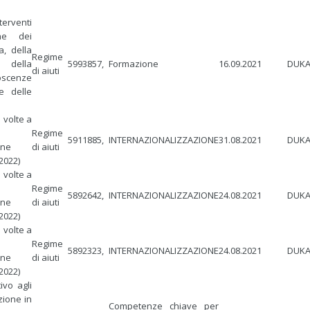
terventi
ne dei
a, della
Regime
della
5993857,
Formazione
16.09.2021
DUKA
di aiuti
oscenze
e delle
 volte a
Regime
5911885,
INTERNAZIONALIZZAZIONE
31.08.2021
DUKA
one
di aiuti
2022)
 volte a
Regime
5892642,
INTERNAZIONALIZZAZIONE
24.08.2021
DUKA
one
di aiuti
2022)
 volte a
Regime
5892323,
INTERNAZIONALIZZAZIONE
24.08.2021
DUKA
one
di aiuti
2022)
ivo agli
zione in
Competenze chiave per