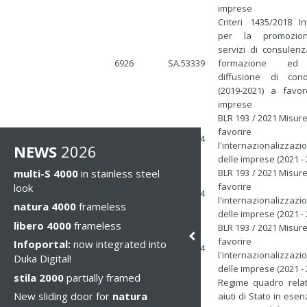
imprese
Criteri 1435/2018 In
per la promozio
servizi di consulenz
6926
SA.53339
formazione ed 
diffusione di con
(2019-2021) a favor
imprese
BLR 193 / 2021 Misure
favorire
17199
SA.62314
l'internazionalizzazi
NEWS
2026
delle imprese (2021 - 
multi-S 4000
in stainless steel
BLR 193 / 2021 Misure
favorire
look
17199
SA.62314
l'internazionalizzazi
natura 4000
frameless
delle imprese (2021 - 
libero 4000
frameless
BLR 193 / 2021 Misure
favorire
Infoportal:
now integrated into
17199
SA.62314
l'internazionalizzazi
Duka Digital!
delle imprese (2021 - 
stila 2000
partially framed
Regime quadro relat
New sliding door for
natura
aiuti di Stato in esen