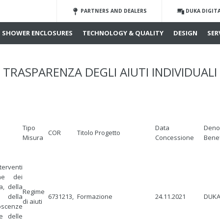
PARTNERS AND DEALERS
DUKA DIGIT
SHOWER ENCLOSURES
TECHNOLOGY & QUALITY
DESIGN
SER
TRASPARENZA DEGLI AIUTI INDIVIDUALI
Tipo
Data
Deno
COR
Titolo Progetto
Misura
Concessione
Benef
terventi
ne dei
a, della
Regime
della
6731213,
Formazione
24.11.2021
DUKA
di aiuti
oscenze
e delle