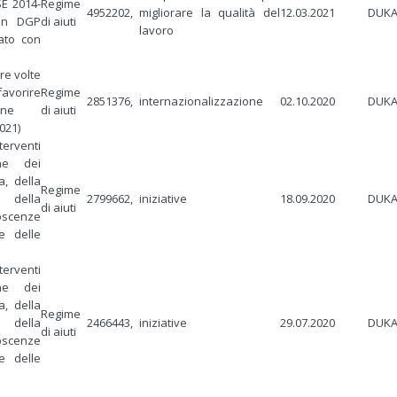
SE 2014-
Regime
4952202,
migliorare la qualità del
12.03.2021
DUKA
con DGP
di aiuti
lavoro
ato con
re volte
ire
Regime
2851376,
internazionalizzazione
02.10.2020
DUKA
one
di aiuti
021)
terventi
ne dei
a, della
Regime
della
2799662,
iniziative
18.09.2020
DUKA
di aiuti
oscenze
e delle
terventi
ne dei
a, della
Regime
della
2466443,
iniziative
29.07.2020
DUKA
di aiuti
oscenze
e delle