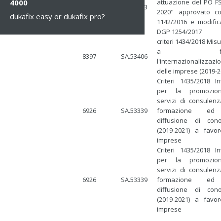
attuazione del PO F
4000
8399
SA.49903
2020" approvato 
dukafix easy or dukafix pro?
1142/2016 e modific
DGP 1254/2017
criteri 1434/2018 Misu
a favor
8397
SA.53406
l'internazionalizzazi
delle imprese (2019-2
Criteri 1435/2018 In
per la promozio
servizi di consulenz
6926
SA.53339
formazione ed 
diffusione di con
(2019-2021) a favor
imprese
Criteri 1435/2018 In
per la promozio
servizi di consulenz
6926
SA.53339
formazione ed 
diffusione di con
(2019-2021) a favor
imprese