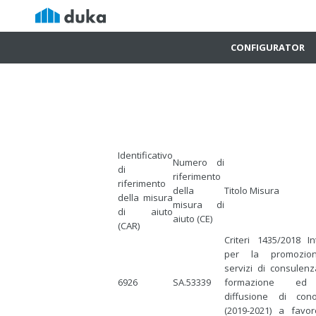
CONFIGURATOR
Identificativo
Numero di
di
riferimento
riferimento
della
Titolo Misura
della misura
misura di
di aiuto
aiuto (CE)
(CAR)
Criteri 1435/2018 In
per la promozio
servizi di consulenz
6926
SA.53339
formazione ed 
diffusione di con
(2019-2021) a favor