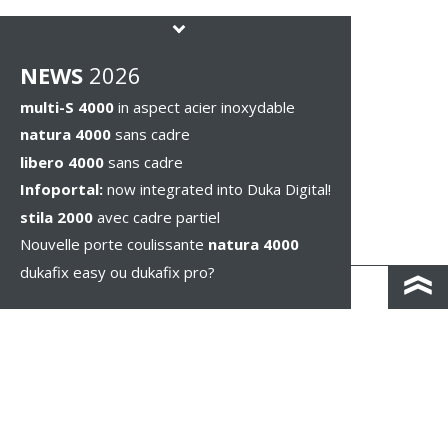
NEWS
2026
multi-S 4000
in aspect acier inoxydable
natura 4000
sans cadre
libero 4000
sans cadre
Infoportal:
now integrated into Duka Digital!
stila 2000
avec cadre partiel
Nouvelle porte coulissante
natura 4000
dukafix easy ou dukafix pro?
CONTACT / IND. ROUTIÈRES
IMPRESSUM / PRIVACY
MENTIONS LÉGALES
WHISTLEBLOWING