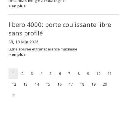
Désormais intégré à Duka Digital !
> en plus
libero 4000: porte coulissante libre
sans profilé
Mi, 18 Mär 2026
Ligne épurée et transparence maximale
> en plus
1
2
3
4
5
6
7
8
9
10
11
12
13
14
15
16
17
18
19
20
21