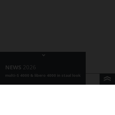
NEWS
202
6
multi-S 4000 &
libero 4000 in staal look
KONTAKT & ANFAHRT
IMPRESSUM & PRIVACY
JURIDISCHE INFORMATIE