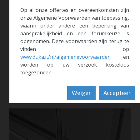
Op al onze offertes en overeenkomsten zijn
onze Algemene Voorwaarden van toepassing,
waarin onder andere een beperking van
aansprakelijkheid en een forumkeuze is
opgenomen. Deze voorwaarden zijn terug te
vinden op
Autoclose systeem instelbaar
www.duka.it/nl/algemenevoorwaarden
en
Bij het openen tilt het autoclose-systeem de deuren enige
worden op uw verzoek kosteloos
millimeters op ...
toegezonden.
> meer informatie
Weiger
Accepteer