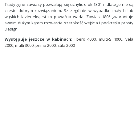
Tradycyjne zawiasy pozwalaj
ą
si
ę
uchyli
ć
o ok.130° i dlatego nie s
ą
cz
ę
sto dobrym rozwi
ą
zaniem. Szczególnie w wypadku małych lub
w
ą
skich łazienekvjest to powa
ż
na wada. Zawias 180° gwarantuje
swoim du
ż
ym k
ą
tem rozwarcia szeroko
ść
wej
ś
cia i podkre
ś
la prosty
Design.
Występuje jeszcze w kabinach:
libero 4000
,
multi-S 4000
,
vela
2000
,
multi 3000
,
prima 2000
,
stila 2000