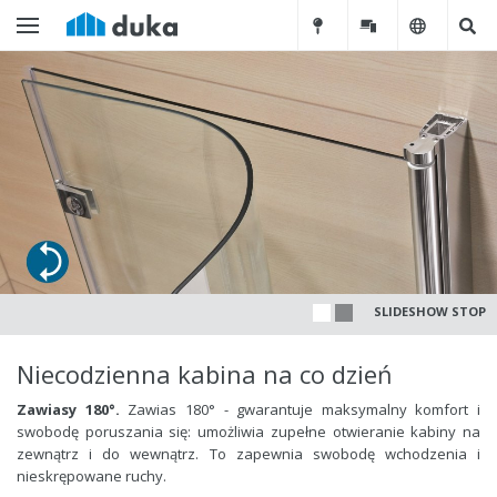
SLIDESHOW STOP
Niecodzienna kabina na co dzie
ń
Zawiasy 180°.
Zawias 180° - gwarantuje maksymalny komfort i
swobod
ę
poruszania si
ę
: umo
ż
liwia zupełne otwieranie kabiny na
zewn
ą
trz i do wewn
ą
trz. To zapewnia swobod
ę
wchodzenia i
nieskr
ę
powane ruchy.