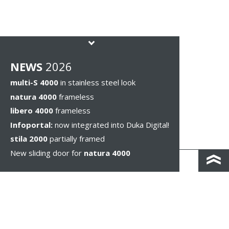
NEWS
2026
multi-S 4000
in stainless steel look
natura 4000
frameless
libero 4000
frameless
Infoportal:
now integrated into Duka Digital!
stila 2000
partially framed
New sliding door for
natura 4000
KONTAKT I DOJAZD
IMPRESSUM & PRIVACY
WSKAZÓWKI PRAWNE