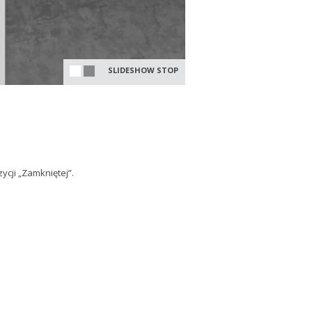
SLIDESHOW STOP
cji „Zamkniętej”.