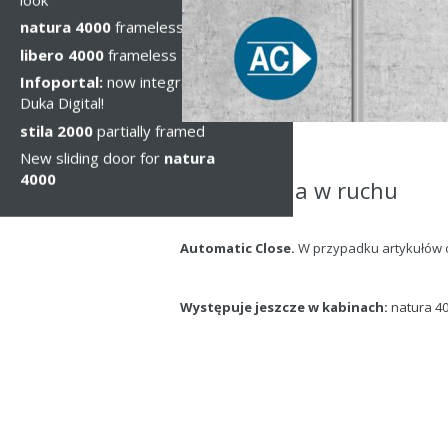
natura 4000
frameless
libero 4000
frameless
Infoportal:
now integrated into
Duka Digital!
stila 2000
partially framed
New sliding door for
natura
4000
Technologia w ruchu
Automatic Close.
W przypadku artykułów o
Występuje jeszcze w kabinach
:
natura 4