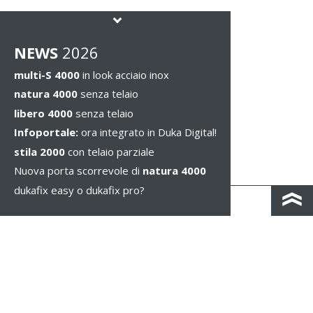
NEWS
2026
multi-S 4000
in look acciaio inox
natura 4000
senza telaio
libero 4000
senza telaio
Infoportale:
ora integrato in Duka Digital!
stila 2000
con telaio parziale
Nuova porta scorrevole di
natura 4000
dukafix easy o dukafix pro?
CONTATTO
COLOPHON & PRIVACY
NOTE LEGALI
WHISTLEBLOWING