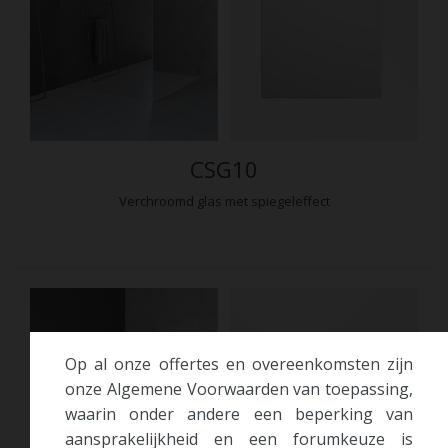
CSG10
Verchroomd glas met spiegeleffect
Op al onze offertes en overeenkomsten zijn
onze Algemene Voorwaarden van toepassing,
waarin onder andere een beperking van
aansprakelijkheid en een forumkeuze is