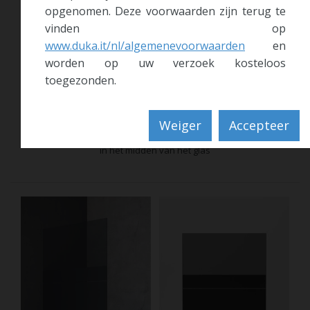
opgenomen. Deze voorwaarden zijn terug te
vinden op
www.duka.it/nl/algemenevoorwaarden
en
worden op uw verzoek kosteloos
toegezonden.
TS10
Weiger
Accepteer
Privé - Gesatineerde zeefdruk
in het midden van het glas