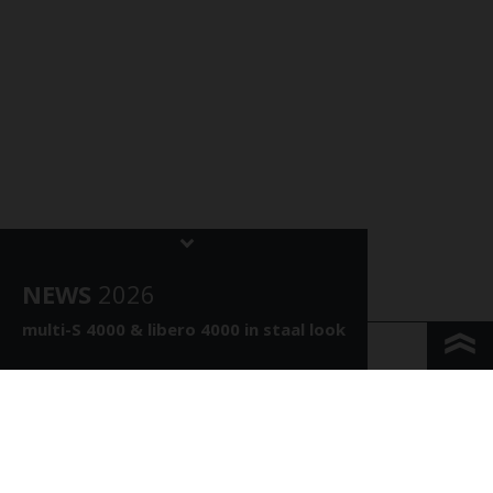
NEWS
202
6
multi-S 4000 &
libero 4000 in staal look
KONTAKT & ANFAHRT
IMPRESSUM & PRIVACY
JURIDISCHE INFORMATIE