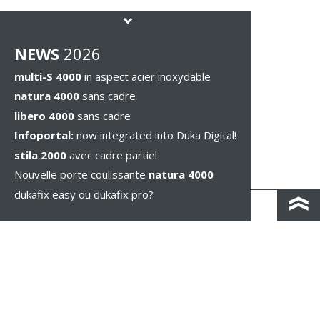
NEWS
2026
multi-S 4000
in aspect acier inoxydable
natura 4000
sans cadre
libero 4000
sans cadre
Infoportal:
now integrated into Duka Digital!
stila 2000
avec cadre partiel
Nouvelle porte coulissante
natura 4000
dukafix easy ou dukafix pro?
CONTACT / IND. ROUTIÈRES
IMPRESSUM / PRIVACY
MENTIONS LÉGALES
WHISTLEBLOWING