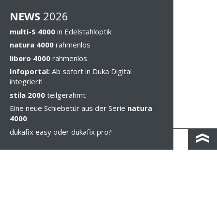
NEWS
202
6
multi-S 4000
in Edelstahloptik
natura 4000
rahmenlos
libero 4000
rahmenlos
Infoportal:
Ab sofort in Duka Digital
integriert!
stila 2000
teilgerahmt
Eine neue Schiebetür aus der Serie
natura
4000
dukafix easy oder dukafix pro?
KONTAKT & ANFAHRT
IMPRESSUM & PRIVACY
RECHTLICHE HINWEISE
WHISTLEBLOWING