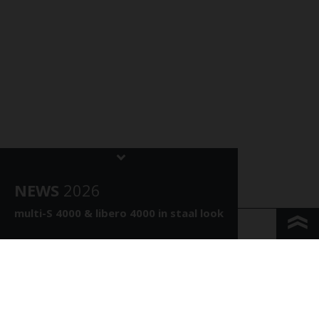
NEWS
202
6
multi-S 4000 &
libero 4000 in staal look
KONTAKT & ANFAHRT
IMPRESSUM & PRIVACY
JURIDISCHE INFORMATIE