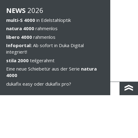
NEWS
202
6
multi-S 4000
in Edelstahloptik
natura 4000
rahmenlos
libero 4000
rahmenlos
Infoportal:
Ab sofort in Duka Digital
integriert!
stila 2000
teilgerahmt
Eine neue Schiebetür aus der Serie
natura
4000
dukafix easy oder dukafix pro?
KONTAKT & ANFAHRT
IMPRESSUM & PRIVACY
RECHTLICHE HINWEISE
WHISTLEBLOWING