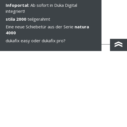
Infoportal:
Ab sofort in Duka Digital
integriert!
stila 2000
teilgerahmt
Eine neue Schiebetür aus der Serie
natura
4000
dukafix easy oder dukafix pro?
KONTAKT & ANFAHRT
IMPRESSUM & PRIVACY
RECHTLICHE HINWEISE
WHISTLEBLOWING
COOKIE-EINSTELLUNGEN
COPYRIGHT © 2026 Duka AG - IT 01583690217 - ALLE RECHTE VORBEHALTEN