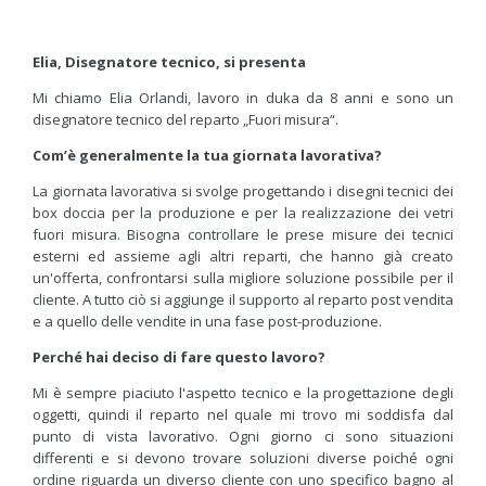
Elia, Disegnatore tecnico, si presenta
Mi chiamo Elia Orlandi, lavoro in duka da 8 anni e sono un
disegnatore tecnico del reparto „Fuori misura“.
Com’è generalmente la tua giornata lavorativa?
La giornata lavorativa si svolge progettando i disegni tecnici dei
box doccia per la produzione e per la realizzazione dei vetri
fuori misura. Bisogna controllare le prese misure dei tecnici
esterni ed assieme agli altri reparti, che hanno già creato
un'offerta, confrontarsi sulla migliore soluzione possibile per il
cliente. A tutto ciò si aggiunge il supporto al reparto post vendita
e a quello delle vendite in una fase post-produzione.
Perché hai deciso di fare questo lavoro?
Mi è sempre piaciuto l'aspetto tecnico e la progettazione degli
oggetti, quindi il reparto nel quale mi trovo mi soddisfa dal
punto di vista lavorativo. Ogni giorno ci sono situazioni
differenti e si devono trovare soluzioni diverse poiché ogni
ordine riguarda un diverso cliente con uno specifico bagno al