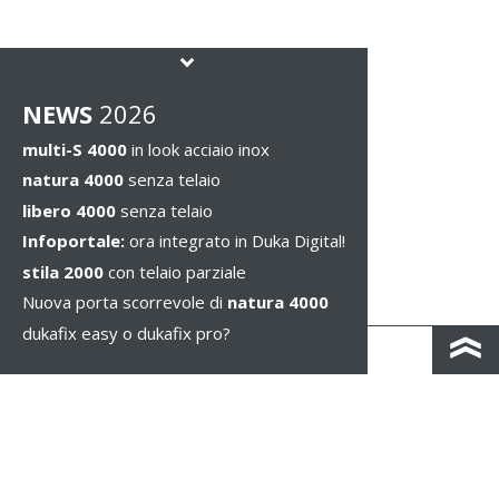
NEWS
2026
multi-S 4000
in look acciaio inox
natura 4000
senza telaio
libero 4000
senza telaio
Infoportale:
ora integrato in Duka Digital!
stila 2000
con telaio parziale
Nuova porta scorrevole di
natura 4000
dukafix easy o dukafix pro?
CONTACTO Y MAPA DE CARRETERAS
IMPRESSUM / PRIVACIDAD
NOTAS LEGALES