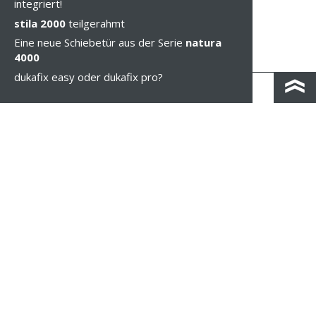
integriert!
stila 2000
teilgerahmt
Eine neue Schiebetür aus der Serie
natura
4000
dukafix easy oder dukafix pro?
KONTAKT & ANFAHRT
IMPRESSUM & PRIVACY
RECHTLICHE HINWEISE
WHISTLEBLOWING
COOKIE-EINSTELLUNGEN
COPYRIGHT © 2026 Duka AG - IT 01583690217 - ALLE RECHTE VORBEHALTEN