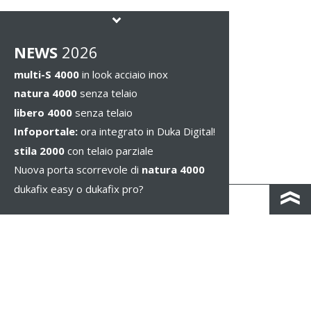
NEWS
2026
multi-S 4000
in look acciaio inox
natura 4000
senza telaio
libero 4000
senza telaio
Infoportale:
ora integrato in Duka Digital!
stila 2000
con telaio parziale
Nuova porta scorrevole di
natura 4000
dukafix easy o dukafix pro?
CONTATTO
COLOPHON & PRIVACY
NOTE LEGALI
WHISTLEBLOWING