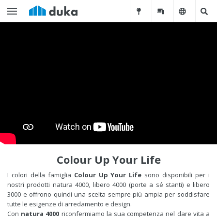
Colour Up Your Life
I colori della famiglia
Colour Up Your Life
sono disponibili per i
nostri prodotti natura 4000, libero 4000 (porte a sé stanti) e libero
3000 e offrono quindi una scelta sempre più ampia per soddisfare
tutte le esigenze di arredamento e design.
Con
natura 4000
riconfermiamo la sua competenza nel dare vita a