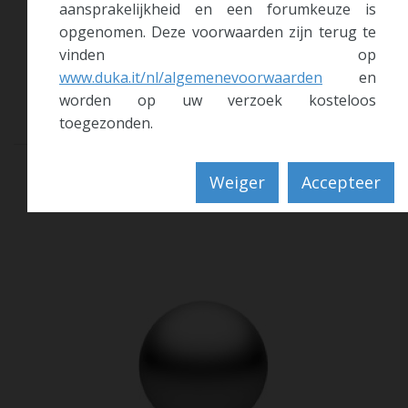
aansprakelijkheid en een forumkeuze is
opgenomen. Deze voorwaarden zijn terug te
vinden op
www.duka.it/nl/algemenevoorwaarden
en
Steun:
de verstelbare steun van de vaste delen en de
worden op uw verzoek kosteloos
zijpanelen is stabiel en eenvoudig te monteren.
toegezonden.
Weiger
Accepteer
Kleuren
en
glazen