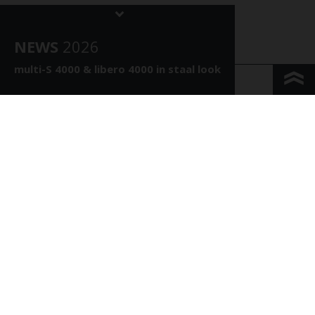
NEWS
202
6
multi-S 4000 &
libero 4000 in staal look
KONTAKT & ANFAHRT
IMPRESSUM & PRIVACY
JURIDISCHE INFORMATIE
WHISTLEBLOWING
COOKIE INSTELLINGEN
COPYRIGHT © 2026 Duka AG - IT 01583690217 - ALLE RECHTEN
VOORBEHOUDEN