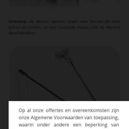
Ontwerp:
de deuren openen zowel naar binnen als naar
buiten en bieden zo een maximale instap, ook bij kleinere
douchebakken.
Op al onze offertes en overeenkomsten zijn
onze Algemene Voorwaarden van toepassing,
waarin onder andere een beperking van