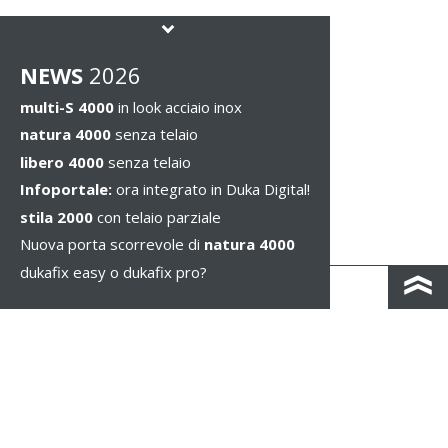
NEWS
2026
multi-S 4000
in look acciaio inox
natura 4000
senza telaio
libero 4000
senza telaio
Infoportale:
ora integrato in Duka Digital!
stila 2000
con telaio parziale
Nuova porta scorrevole di
natura 4000
dukafix easy o dukafix pro?
CONTATTO
COLOPHON & PRIVACY
NOTE LEGALI
WHISTLEBLOWING