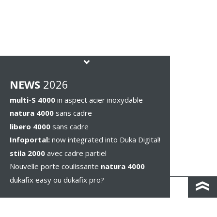
NEWS
2026
multi-S 4000
in aspect acier inoxydable
natura 4000
sans cadre
libero 4000
sans cadre
Infoportal:
now integrated into Duka Digital!
stila 2000
avec cadre partiel
Nouvelle porte coulissante
natura 4000
dukafix easy ou dukafix pro?
CONTACT / IND. ROUTIÈRES