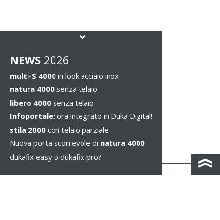
NEWS
2026
multi-S 4000
in look acciaio inox
natura 4000
senza telaio
libero 4000
senza telaio
Infoportale:
ora integrato in Duka Digital!
stila 2000
con telaio parziale
Nuova porta scorrevole di
natura 4000
dukafix easy o dukafix pro?
CONTACTO Y MAPA DE CARRETERAS
IMPRESSUM / PRIVACIDAD