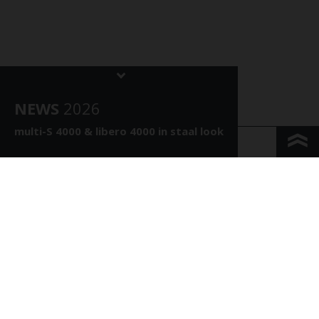
NEWS
202
6
multi-S 4000 &
libero 4000 in staal look
KONTAKT & ANFAHRT
IMPRESSUM & PRIVACY
JURIDISCHE INFORMATIE
WHISTLEBLOWING
COOKIE INSTELLINGEN