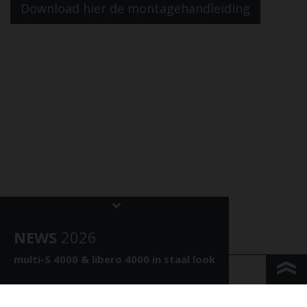
Download hier de montagehandleiding
NEWS
202
6
multi-S 4000 &
libero 4000 in staal look
KONTAKT & ANFAHRT