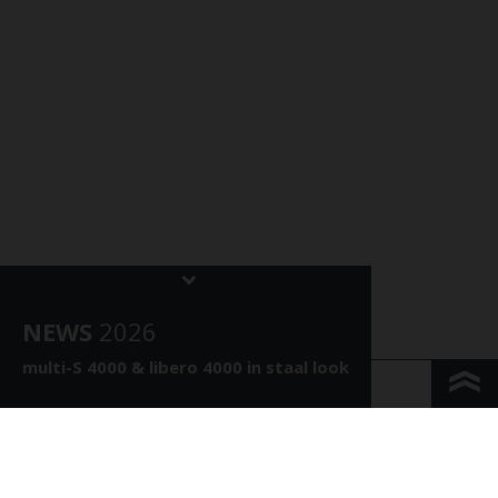
NEWS
202
6
multi-S 4000 &
libero 4000 in staal look
KONTAKT & ANFAHRT
IMPRESSUM & PRIVACY