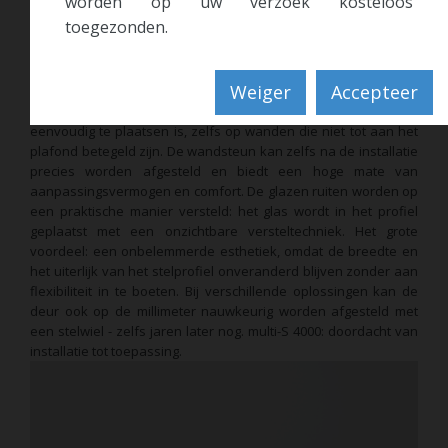
worden op uw verzoek kosteloos
Montagegemak
toegezonden.
Met de nieuwe multi-S 4000 wordt zelf installeren van de
douche een belevenis.
De multi-S 4000 is al grotendeels
voorgemonteerd in de productie en is zo ontworpen om snel en
Weiger
Accepteer
eenvoudig te kunnen monteren. De innovatieve wandsteun
sluit precies op de hoogte van de douchewand, waardoor hij
eenvoudig te plaatsen is, zelfs op wanden die niet tot aan het
plafond betegeld zijn. De wandsteun kan zelfs na de installatie
precies worden afgesteld en biedt een hoge mate van
aanpassingsvermogen en comfort. De glazen ruiten worden op
een praktische manier versteld: het glas wordt in het profiel
geplaatst met een onzichtbare versteltechniek. Het grote
voordeel: een onbelemmerde esthetiek, omdat de breedte en
het uiterlijk van het stelprofiel onveranderd blijven zonder aan
flexibiliteit in te boeten. Bij verschillende oplossingen kan de
deur ook op de millimeter nauwkeurig worden afgesteld met
een stelwiel - zelfs jaren later nog. multi-S 4000: doordacht van
installatie tot toepassing.