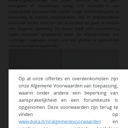
boorgaten of uitsparingen nodig. Wat overblijft is een
onaangetast glasoppervlak zonder enige onderbreking om zo
eenvoudig te kunnen schoonmaken. Het 4* afdichtsysteem
biedt kalk minder kans om zich te hechten en geeft de douche
een elegante uitstraling. De dorpel biedt extra bescherming
tegen eventueel opspattend water. De afsluitprofielen met
verborgen magneten zorgen voor een gladder en gemakkelijk
schoon te maken oppervlak.
Op al onze offertes en overeenkomsten zijn
onze Algemene Voorwaarden van toepassing,
waarin onder andere een beperking van
aansprakelijkheid en een forumkeuze is
opgenomen. Deze voorwaarden zijn terug te
vinden op
www.duka.it/nl/algemenevoorwaarden
en