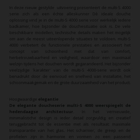
In deze nieuw gestylde uitvoering presenteert de multi-S 4000
serie zich als een échte alleskunner
Dè ideale douche
oplossing vind je in de multi-S 4000 serie voor werkelijk iedere
badkamer, hoe bijzonder de douchesituatie ook is. De vele
beschikbare modellen, technische details maken het mogelijk
om aan de meest uiteenlopende situaties te voldoen. multi-S
4000 verbetert de functionele prestaties en associeert het
concept van schoonheid met dat van comfort,
herbetrouwbaarheid en veiligheid, waardoor een maximaal
welzijn tijdens het douchen wordt gegarandeerd. Het bijzonder
veelzijdige 'karakter' van de multi-S 4000-serie wordt ook
benadrukt door de eenvoud en snelheid van installatie, het
schoonmaakgemak en de grote duurzaamheid van het product.
Hoogwaardige
elegantie
De elegante doucheserie multi-S 4000 weerspiegelt de
hedendaagse architectuur.
In het vernieuwde,
minimalistiche design is ieder detail zorgvuldig en creatief
teruggebracht tot de essentie met als resultaat: maximale
transparantie van het glas. Het scharnier, de greep en de
profielen zijn in harmonie en vormen zo een passend