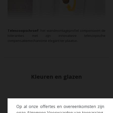
Telescoopschroef
: het wandmontageprofiel compenseert de
toleranties met zijn innovatieve telescopische
compensatiemechanisme elegant ter plaatse.
Kleuren
en
glazen
Op al onze offertes en overeenkomsten zijn
onze Algemene Voorwaarden van toepassing,