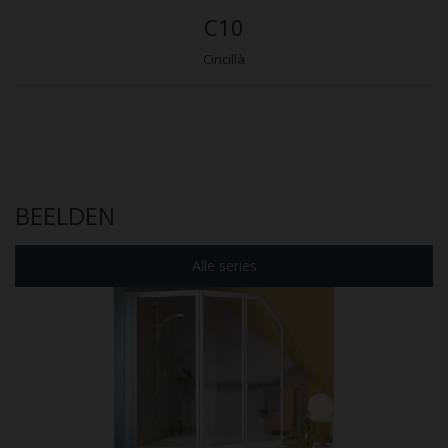
C10
Cincillà
BEELDEN
Alle series