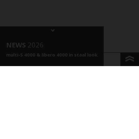
NEWS
202
6
multi-S 4000 &
libero 4000 in staal look
KONTAKT & ANFAHRT
IMPRESSUM & PRIVACY
JURIDISCHE INFORMATIE
WHISTLEBLOWING
COOKIE INSTELLINGEN