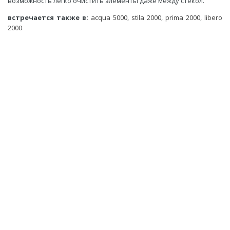
возможность легко очистить элементы даже между стекол.
встречается также в:
acqua 5000
,
stila 2000,
prima 2000
,
libero
2000